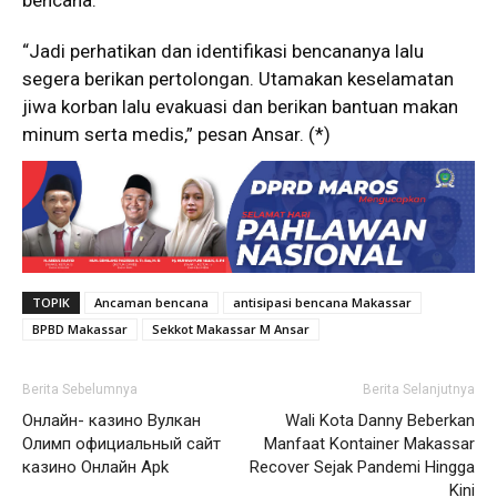
bencana.
“Jadi perhatikan dan identifikasi bencananya lalu
segera berikan pertolongan. Utamakan keselamatan
jiwa korban lalu evakuasi dan berikan bantuan makan
minum serta medis,” pesan Ansar. (*)
TOPIK
Ancaman bencana
antisipasi bencana Makassar
BPBD Makassar
Sekkot Makassar M Ansar
Berita Sebelumnya
Berita Selanjutnya
Онлайн- казино Вулкан
Wali Kota Danny Beberkan
Олимп официальный сайт
Manfaat Kontainer Makassar
казино Онлайн Apk
Recover Sejak Pandemi Hingga
Kini