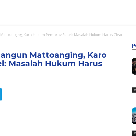
attoanging, Karo Hukum Pemprov Sulsel: Masalah Hukum Harus Clear...
P
angun Mattoanging, Karo
l: Masalah Hukum Harus
M
M