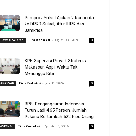
Pemprov Sulsel Ajukan 2 Ranperda
ke DPRD Sulsel, Atur IUPK dan
Jamkrida
Tim Redaksi
-
Agustus 6, 2026
ulawesi Selatan
0
KPK Supervisi Proyek Strategis
Makassar, Appi: Waktu Tak
Menunggu Kita
Tim Redaksi
-
Juli 31, 2026
AKASSAR
0
BPS: Pengangguran Indonesia
Turun Jadi 4,65 Persen, Jumlah
Pekerja Bertambah 522 Ribu Orang
Tim Redaksi
-
Agustus 5, 2026
ASIONAL
0