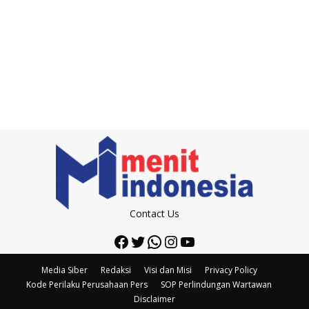
Contact Us
Facebook
Twitter
WhatsApp
Instagram
YouTube
Media Siber
Redaksi
Visi dan Misi
Privacy Policy
Kode Perilaku Perusahaan Pers
SOP Perlindungan Wartawan
Disclaimer