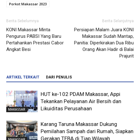
Porkot Makassar 2023
Berita Sebelumnya
Berita Selanjutnya
KONI Makassar Minta
Persiapan Malam Juara KONI
Pengurus PABSI Yang Baru
Makassar Sudah Mantap,
Pertahankan Prestasi Cabor
Panitia: Diperkirakan Dua Ribu
Angkat Besi
Orang Akan Hadir di Balai
Prajurit
ARTIKEL TERKAIT
DARI PENULIS
HUT ke-102 PDAM Makassar, Appi
Tekankan Pelayanan Air Bersih dan
Likuiditas Perusahaan
MAKASSAR
Karang Taruna Makassar Dukung
Pemilahan Sampah dari Rumah, Siapkan
Gerakan TEBA di Tiap Wilayah
MAKASSAR