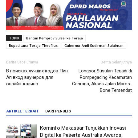
TOPIK
Bantun Pemprov Sulsel ke Toraja
Bupati tana Toraja Theofilus
Gubernur Andi Sudirman Sulaiman
Berita Sebelumnya
Berita Selanjutnya
В поисках лучших кодов Пин
Longsor Susulan Terjadi di
Ап вход ваучеров для
Rompegading Kecamatan
онлайн-казино
Cenrana, Akses Jalan Maros-
Bone Tersendat
ARTIKEL TERKAIT
DARI PENULIS
Kominfo Makassar Tunjukkan Inovasi
Digital ke Peserta Australia Awards,