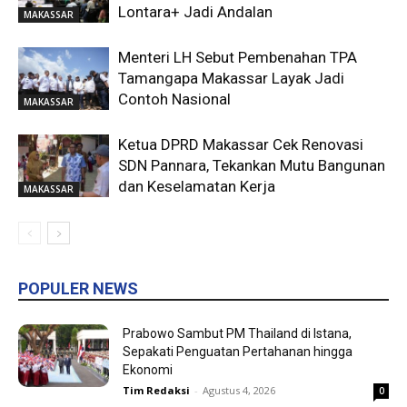
Lontara+ Jadi Andalan
MAKASSAR
Menteri LH Sebut Pembenahan TPA
Tamangapa Makassar Layak Jadi
Contoh Nasional
MAKASSAR
Ketua DPRD Makassar Cek Renovasi
SDN Pannara, Tekankan Mutu Bangunan
dan Keselamatan Kerja
MAKASSAR
POPULER NEWS
Prabowo Sambut PM Thailand di Istana,
Sepakati Penguatan Pertahanan hingga
Ekonomi
Tim Redaksi
-
Agustus 4, 2026
0