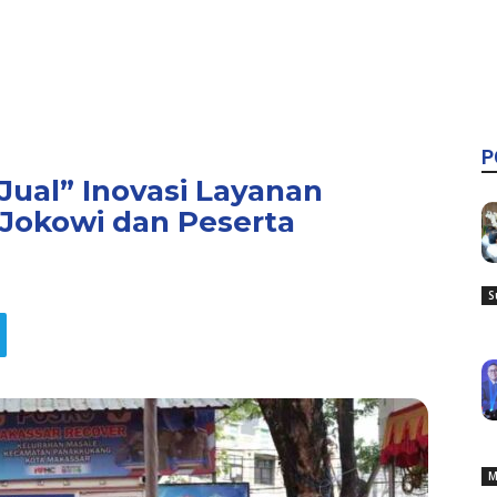
P
ual” Inovasi Layanan
 Jokowi dan Peserta
S
M