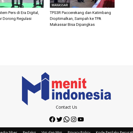
MAKASSAR
tem Pers di Era Digital,
TPS3R Paccerekang dan Katimbang
ar Dorong Regulasi
Dioptimalkan, Sampah ke TPA
Makassar Bisa Dipangkas
Contact Us
Facebook
Twitter
WhatsApp
Instagram
YouTube
edia Siber
Redaksi
Visi dan Misi
Privacy Policy
Kode Perilaku Perusa