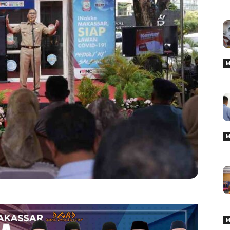
M
M
M