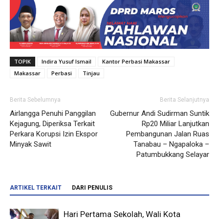
TOPIK
Indira Yusuf Ismail
Kantor Perbasi Makassar
Makassar
Perbasi
Tinjau
Berita Sebelumnya
Berita Selanjutnya
Airlangga Penuhi Panggilan
Gubernur Andi Sudirman Suntik
Kejagung, Diperiksa Terkait
Rp20 Miliar Lanjutkan
Perkara Korupsi Izin Ekspor
Pembangunan Jalan Ruas
Minyak Sawit
Tanabau – Ngapaloka –
Patumbukkang Selayar
ARTIKEL TERKAIT
DARI PENULIS
Hari Pertama Sekolah, Wali Kota