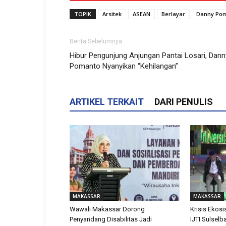
TOPIK
Arsitek
ASEAN
Berlayar
Danny Po
Berita Sebelumnya
Hibur Pengunjung Anjungan Pantai Losari, Dann
Pomanto Nyanyikan “Kehilangan”
ARTIKEL TERKAIT
DARI PENULIS
MAKASSAR
MAKASSAR
Wawali Makassar Dorong
Krisis Ekosis
Penyandang Disabilitas Jadi
IJTI Sulselb