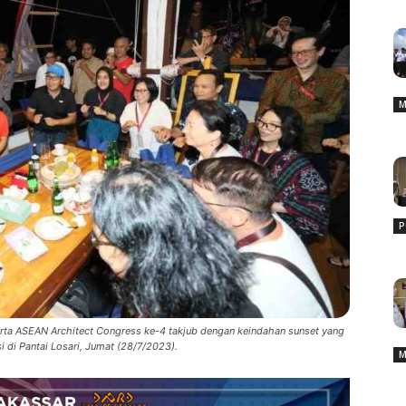
M
P
a ASEAN Architect Congress ke-4 takjub dengan keindahan sunset yang
i di Pantai Losari, Jumat (28/7/2023).
M