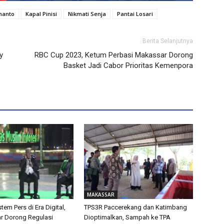
manto
Kapal Pinisi
Nikmati Senja
Pantai Losari
Berita Selanjutnya
y
RBC Cup 2023, Ketum Perbasi Makassar Dorong
Basket Jadi Cabor Prioritas Kemenpora
MAKASSAR
tem Pers di Era Digital,
TPS3R Paccerekang dan Katimbang
ar Dorong Regulasi
Dioptimalkan, Sampah ke TPA