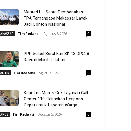
Menteri LH Sebut Pembenahan
TPA Tamangapa Makassar Layak
Jadi Contoh Nasional
Tim Redaksi
-
Agustus 6, 2026
AKASSAR
0
PPP Sulsel Serahkan SK 13 DPC, 8
Daerah Masih Ditahan
Tim Redaksi
-
Agustus 9, 2026
OLITIK
0
Kapolres Maros Cek Layanan Call
Center 110, Tekankan Respons
Cepat untuk Laporan Warga
Tim Redaksi
-
Agustus 5, 2026
AROS
0