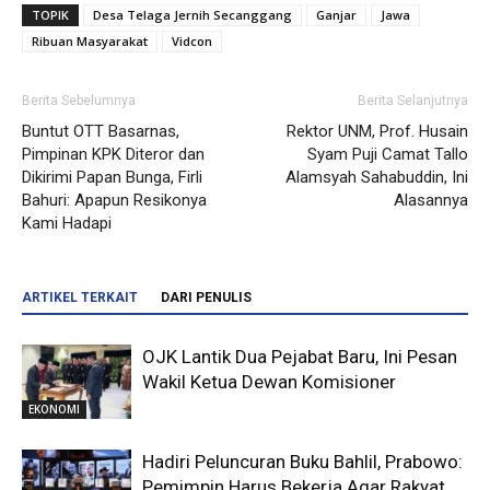
TOPIK
Desa Telaga Jernih Secanggang
Ganjar
Jawa
Ribuan Masyarakat
Vidcon
Berita Sebelumnya
Berita Selanjutnya
Buntut OTT Basarnas,
Rektor UNM, Prof. Husain
Pimpinan KPK Diteror dan
Syam Puji Camat Tallo
Dikirimi Papan Bunga, Firli
Alamsyah Sahabuddin, Ini
Bahuri: Apapun Resikonya
Alasannya
Kami Hadapi
ARTIKEL TERKAIT
DARI PENULIS
OJK Lantik Dua Pejabat Baru, Ini Pesan
Wakil Ketua Dewan Komisioner
EKONOMI
Hadiri Peluncuran Buku Bahlil, Prabowo:
Pemimpin Harus Bekerja Agar Rakyat