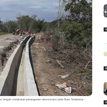
N
M
si tengah melakukan penanganan rekonstruksi jalan Ruas Tanabatue -
N