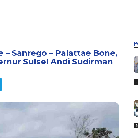
P
 – Sanrego – Palattae Bone,
ernur Sulsel Andi Sudirman
P
S