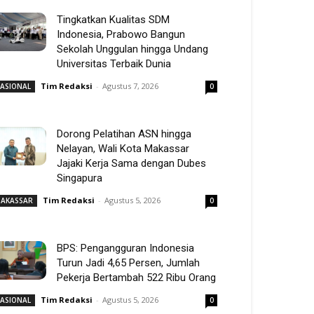
Tingkatkan Kualitas SDM
Indonesia, Prabowo Bangun
Sekolah Unggulan hingga Undang
Universitas Terbaik Dunia
Tim Redaksi
-
Agustus 7, 2026
ASIONAL
0
Dorong Pelatihan ASN hingga
Nelayan, Wali Kota Makassar
Jajaki Kerja Sama dengan Dubes
Singapura
Tim Redaksi
-
Agustus 5, 2026
AKASSAR
0
BPS: Pengangguran Indonesia
Turun Jadi 4,65 Persen, Jumlah
Pekerja Bertambah 522 Ribu Orang
Tim Redaksi
-
Agustus 5, 2026
ASIONAL
0