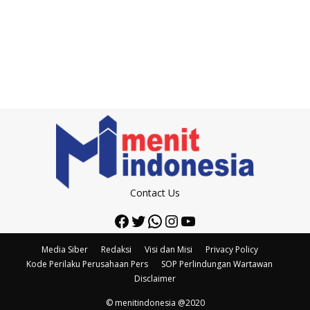
Contact Us
Facebook
Twitter
WhatsApp
Instagram
YouTube
Media Siber
Redaksi
Visi dan Misi
Privacy Policy
Kode Perilaku Perusahaan Pers
SOP Perlindungan Wartawan
Disclaimer
© menitindonesia @2020