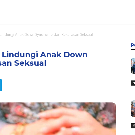
 Lindungi Anak Down Syndrome dari Kekerasan Seksual
P
: Lindungi Anak Down
san Seksual
N
M