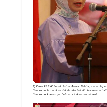
Pj Ketua TP PKK Sulsel, Sofha Marwan Bahtiar, menaruh p
Syndrome. Ia meminta stakeholder terkait bisa memperhat
Syndrome, khususnya dari kasus kekerasan seksual.