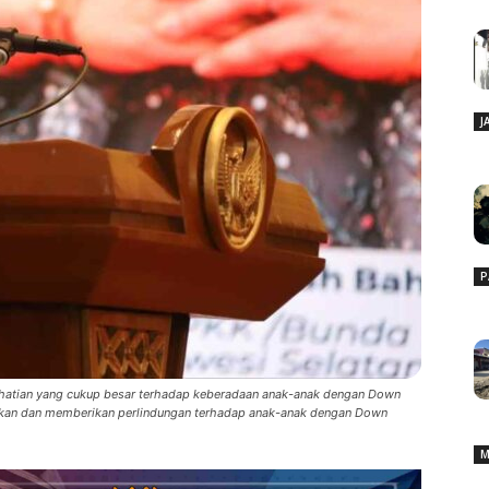
J
P
erhatian yang cukup besar terhadap keberadaan anak-anak dengan Down
ikan dan memberikan perlindungan terhadap anak-anak dengan Down
M