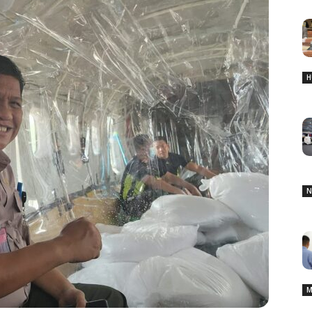
H
N
M