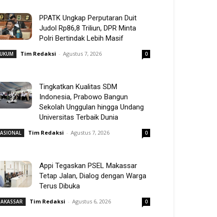
PPATK Ungkap Perputaran Duit
Judol Rp86,8 Triliun, DPR Minta
Polri Bertindak Lebih Masif
Tim Redaksi
-
Agustus 7, 2026
UKUM
0
Tingkatkan Kualitas SDM
Indonesia, Prabowo Bangun
Sekolah Unggulan hingga Undang
Universitas Terbaik Dunia
Tim Redaksi
-
Agustus 7, 2026
ASIONAL
0
Appi Tegaskan PSEL Makassar
Tetap Jalan, Dialog dengan Warga
Terus Dibuka
Tim Redaksi
-
Agustus 6, 2026
AKASSAR
0