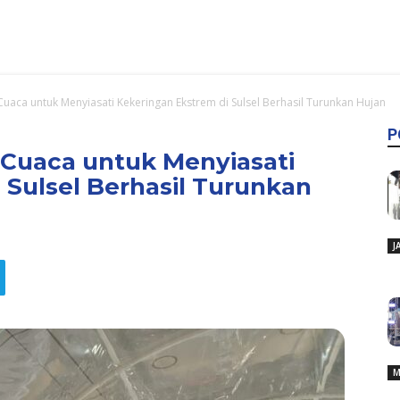
uaca untuk Menyiasati Kekeringan Ekstrem di Sulsel Berhasil Turunkan Hujan
P
 Cuaca untuk Menyiasati
 Sulsel Berhasil Turunkan
J
M