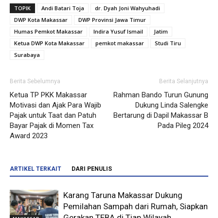
TOPIK
Andi Batari Toja
dr. Dyah Joni Wahyuhadi
DWP Kota Makassar
DWP Provinsi Jawa Timur
Humas Pemkot Makassar
Indira Yusuf Ismail
Jatim
Ketua DWP Kota Makassar
pemkot makassar
Studi Tiru
Surabaya
Berita Sebelumnya
Berita Selanjutnya
Ketua TP PKK Makassar
Rahman Bando Turun Gunung
Motivasi dan Ajak Para Wajib
Dukung Linda Salengke
Pajak untuk Taat dan Patuh
Bertarung di Dapil Makassar B
Bayar Pajak di Momen Tax
Pada Pileg 2024
Award 2023
ARTIKEL TERKAIT
DARI PENULIS
Karang Taruna Makassar Dukung
Pemilahan Sampah dari Rumah, Siapkan
Gerakan TEBA di Tiap Wilayah