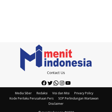
Contact Us
Facebook
Twitter
WhatsApp
Instagram
YouTube
Media Siber
Redaksi
Visi dan Misi
Privacy Policy
Kode Perilaku Perusahaan Pers
SOP Perlindungan Wartawan
Disclaimer