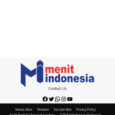
Contact Us
Facebook
Twitter
WhatsApp
Instagram
YouTube
Media Siber
Redaksi
Visi dan Misi
Privacy Policy
Kode Perilaku Perusahaan Pers
SOP Perlindungan Wartawan