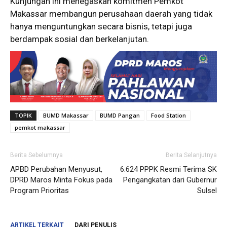
Kunjungan ini menegaskan komitmen Pemkot
Makassar membangun perusahaan daerah yang tidak
hanya menguntungkan secara bisnis, tetapi juga
berdampak sosial dan berkelanjutan.
TOPIK
BUMD Makassar
BUMD Pangan
Food Station
pemkot makassar
Berita Sebelumnya
Berita Selanjutnya
APBD Perubahan Menyusut,
6.624 PPPK Resmi Terima SK
DPRD Maros Minta Fokus pada
Pengangkatan dari Gubernur
Program Prioritas
Sulsel
ARTIKEL TERKAIT
DARI PENULIS