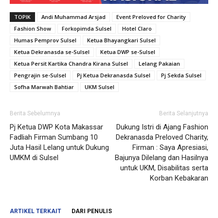
TOPIK
Andi Muhammad Arsjad
Event Preloved for Charity
Fashion Show
Forkopimda Sulsel
Hotel Claro
Humas Pemprov Sulsel
Ketua Bhayangkari Sulsel
Ketua Dekranasda se-Sulsel
Ketua DWP se-Sulsel
Ketua Persit Kartika Chandra Kirana Sulsel
Lelang Pakaian
Pengrajin se-Sulsel
Pj Ketua Dekranasda Sulsel
Pj Sekda Sulsel
Sofha Marwah Bahtiar
UKM Sulsel
Berita Sebelumnya
Berita Selanjutnya
Pj Ketua DWP Kota Makassar
Dukung Istri di Ajang Fashion
Fadliah Firman Sumbang 10
Dekranasda Preloved Charity,
Juta Hasil Lelang untuk Dukung
Firman : Saya Apresiasi,
UMKM di Sulsel
Bajunya Dilelang dan Hasilnya
untuk UKM, Disabilitas serta
Korban Kebakaran
ARTIKEL TERKAIT
DARI PENULIS