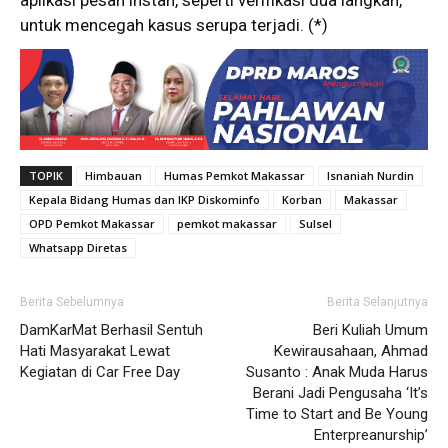
untuk mencegah kasus serupa terjadi. (*)
TOPIK
Himbauan
Humas Pemkot Makassar
Isnaniah Nurdin
Kepala Bidang Humas dan IKP Diskominfo
Korban
Makassar
OPD Pemkot Makassar
pemkot makassar
Sulsel
Whatsapp Diretas
Berita Sebelumnya
Berita Selanjutnya
DamKarMat Berhasil Sentuh
Beri Kuliah Umum
Hati Masyarakat Lewat
Kewirausahaan, Ahmad
Kegiatan di Car Free Day
Susanto : Anak Muda Harus
Berani Jadi Pengusaha ‘It’s
Time to Start and Be Young
Enterpreanurship’