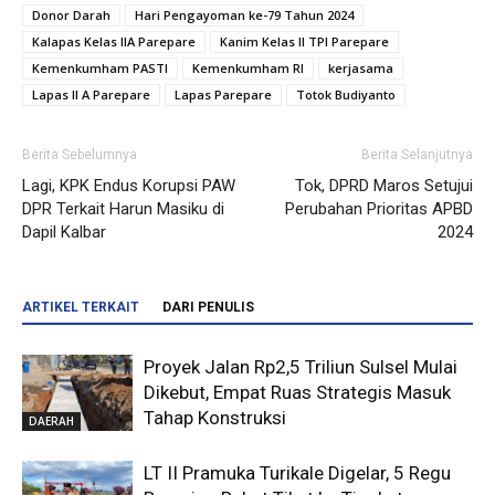
Donor Darah
Hari Pengayoman ke-79 Tahun 2024
Kalapas Kelas IIA Parepare
Kanim Kelas II TPI Parepare
Kemenkumham PASTI
Kemenkumham RI
kerjasama
Lapas II A Parepare
Lapas Parepare
Totok Budiyanto
Berita Sebelumnya
Berita Selanjutnya
Lagi, KPK Endus Korupsi PAW
Tok, DPRD Maros Setujui
DPR Terkait Harun Masiku di
Perubahan Prioritas APBD
Dapil Kalbar
2024
ARTIKEL TERKAIT
DARI PENULIS
Proyek Jalan Rp2,5 Triliun Sulsel Mulai
Dikebut, Empat Ruas Strategis Masuk
Tahap Konstruksi
DAERAH
LT II Pramuka Turikale Digelar, 5 Regu