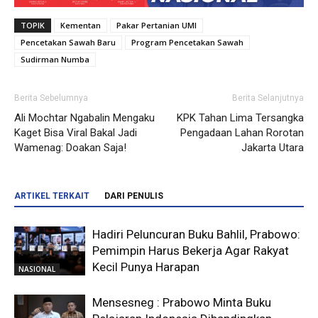
TOPIK
Kementan
Pakar Pertanian UMI
Pencetakan Sawah Baru
Program Pencetakan Sawah
Sudirman Numba
Berita Sebelumnya
Berita Selanjutnya
Ali Mochtar Ngabalin Mengaku
KPK Tahan Lima Tersangka
Kaget Bisa Viral Bakal Jadi
Pengadaan Lahan Rorotan
Wamenag: Doakan Saja!
Jakarta Utara
ARTIKEL TERKAIT
DARI PENULIS
Hadiri Peluncuran Buku Bahlil, Prabowo:
Pemimpin Harus Bekerja Agar Rakyat
Kecil Punya Harapan
NASIONAL
Mensesneg : Prabowo Minta Buku