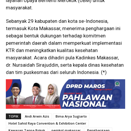
layanan Upaya Berhenti Merokok (UBM) untuk
masyarakat.
Sebanyak 29 kabupaten dan kota se-Indonesia,
termasuk Kota Makassar, menerima penghargaan ini
sebagai bentuk dukungan terhadap komitmen
pemerintah daerah dalam memperkuat implementasi
KTR dan meningkatkan kualitas kesehatan
masyarakat. Acara dihadiri pula Kadinkes Makassar,
dr. Nursaidah Sirajuddin, serta kepala dinas kesehatan
dan tim puskesmas dari seluruh Indonesia. (*)
TOPIK
Andi Arwin Azis
Bima Arya Sugiarto
Hotel Sahid Raya Convention & Exhibition Center
Kawasan Tanpa Rokok
pemkot makassar
Penghargaan