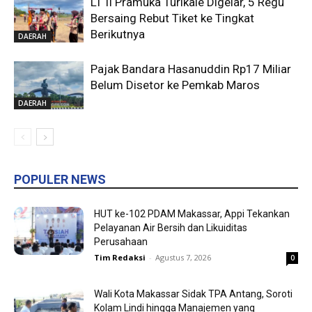
LT II Pramuka Turikale Digelar, 5 Regu
Bersaing Rebut Tiket ke Tingkat
Berikutnya
DAERAH
Pajak Bandara Hasanuddin Rp17 Miliar
Belum Disetor ke Pemkab Maros
DAERAH
POPULER NEWS
HUT ke-102 PDAM Makassar, Appi Tekankan
Pelayanan Air Bersih dan Likuiditas
Perusahaan
Tim Redaksi
-
Agustus 7, 2026
0
Wali Kota Makassar Sidak TPA Antang, Soroti
Kolam Lindi hingga Manajemen yang