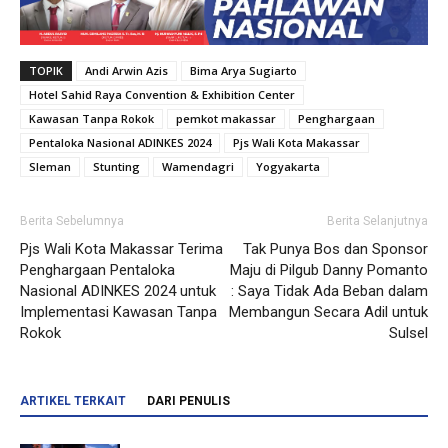
TOPIK
Andi Arwin Azis
Bima Arya Sugiarto
Hotel Sahid Raya Convention & Exhibition Center
Kawasan Tanpa Rokok
pemkot makassar
Penghargaan
Pentaloka Nasional ADINKES 2024
Pjs Wali Kota Makassar
Sleman
Stunting
Wamendagri
Yogyakarta
Berita Sebelumnya
Berita Selanjutnya
Pjs Wali Kota Makassar Terima
Tak Punya Bos dan Sponsor
Penghargaan Pentaloka
Maju di Pilgub Danny Pomanto
Nasional ADINKES 2024 untuk
: Saya Tidak Ada Beban dalam
Implementasi Kawasan Tanpa
Membangun Secara Adil untuk
Rokok
Sulsel
ARTIKEL TERKAIT
DARI PENULIS