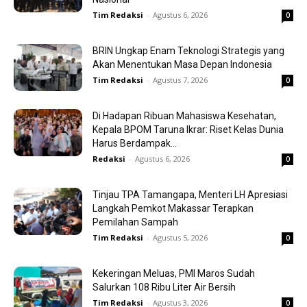
Tim Redaksi
-
Agustus 6, 2026
0
BRIN Ungkap Enam Teknologi Strategis yang
Akan Menentukan Masa Depan Indonesia
Tim Redaksi
-
Agustus 7, 2026
0
Di Hadapan Ribuan Mahasiswa Kesehatan,
Kepala BPOM Taruna Ikrar: Riset Kelas Dunia
Harus Berdampak...
Redaksi
-
Agustus 6, 2026
0
Tinjau TPA Tamangapa, Menteri LH Apresiasi
Langkah Pemkot Makassar Terapkan
Pemilahan Sampah
Tim Redaksi
-
Agustus 5, 2026
0
Kekeringan Meluas, PMI Maros Sudah
Salurkan 108 Ribu Liter Air Bersih
Tim Redaksi
-
Agustus 3, 2026
0