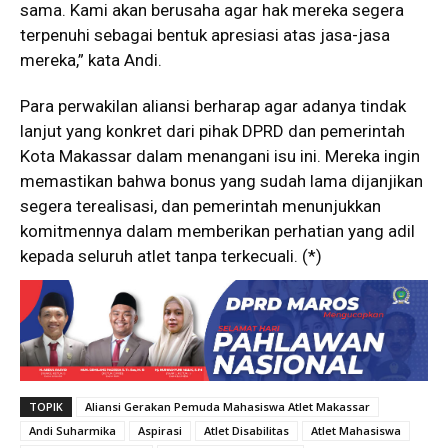
sama. Kami akan berusaha agar hak mereka segera
terpenuhi sebagai bentuk apresiasi atas jasa-jasa
mereka,” kata Andi.
Para perwakilan aliansi berharap agar adanya tindak
lanjut yang konkret dari pihak DPRD dan pemerintah
Kota Makassar dalam menangani isu ini. Mereka ingin
memastikan bahwa bonus yang sudah lama dijanjikan
segera terealisasi, dan pemerintah menunjukkan
komitmennya dalam memberikan perhatian yang adil
kepada seluruh atlet tanpa terkecuali. (*)
TOPIK
Aliansi Gerakan Pemuda Mahasiswa Atlet Makassar
Andi Suharmika
Aspirasi
Atlet Disabilitas
Atlet Mahasiswa