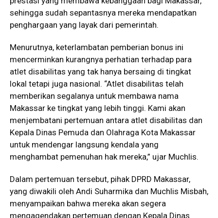
prestasi yang membawa kebanggaan bagi Makassar,
sehingga sudah sepantasnya mereka mendapatkan
penghargaan yang layak dari pemerintah.
Menurutnya, keterlambatan pemberian bonus ini
mencerminkan kurangnya perhatian terhadap para
atlet disabilitas yang tak hanya bersaing di tingkat
lokal tetapi juga nasional. “Atlet disabilitas telah
memberikan segalanya untuk membawa nama
Makassar ke tingkat yang lebih tinggi. Kami akan
menjembatani pertemuan antara atlet disabilitas dan
Kepala Dinas Pemuda dan Olahraga Kota Makassar
untuk mendengar langsung kendala yang
menghambat pemenuhan hak mereka,” ujar Muchlis.
Dalam pertemuan tersebut, pihak DPRD Makassar,
yang diwakili oleh Andi Suharmika dan Muchlis Misbah,
menyampaikan bahwa mereka akan segera
mengagendakan pertemuan dengan Kepala Dinas