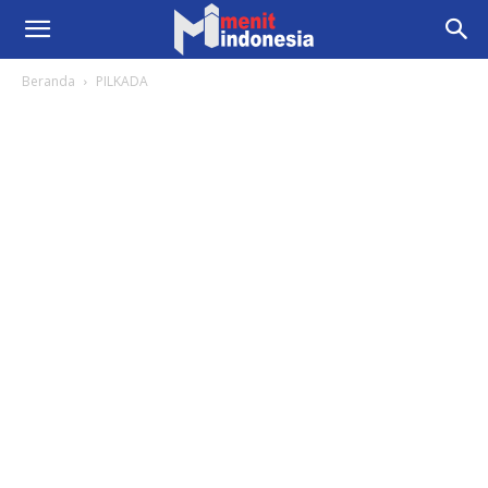
Beranda
PILKADA