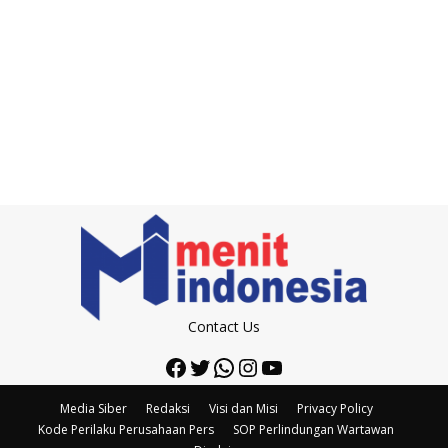
Contact Us
Facebook
Twitter
WhatsApp
Instagram
YouTube
Media Siber
Redaksi
Visi dan Misi
Privacy Policy
Kode Perilaku Perusahaan Pers
SOP Perlindungan Wartawan