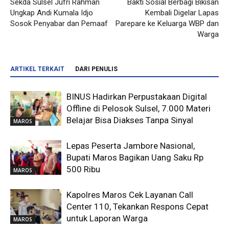
Sekda Sulsel Jufri Rahman
Bakti Sosial Berbagi Bikisan
Ungkap Andi Kumala Idjo
Kembali Digelar Lapas
Sosok Penyabar dan Pemaaf
Parepare ke Keluarga WBP dan
Warga
ARTIKEL TERKAIT
DARI PENULIS
BINUS Hadirkan Perpustakaan Digital
Offline di Pelosok Sulsel, 7.000 Materi
Belajar Bisa Diakses Tanpa Sinyal
MAROS
Lepas Peserta Jambore Nasional,
Bupati Maros Bagikan Uang Saku Rp
500 Ribu
MAROS
Kapolres Maros Cek Layanan Call
Center 110, Tekankan Respons Cepat
untuk Laporan Warga
MAROS