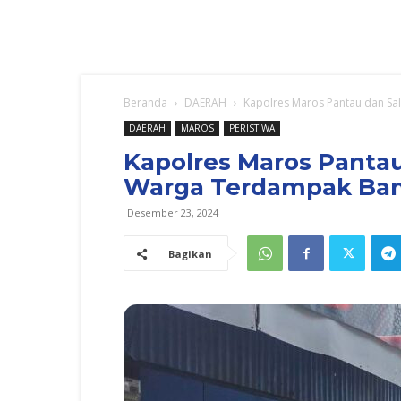
Beranda
DAERAH
Kapolres Maros Pantau dan Sa
DAERAH
MAROS
PERISTIWA
Kapolres Maros Panta
Warga Terdampak Banj
Desember 23, 2024
Bagikan