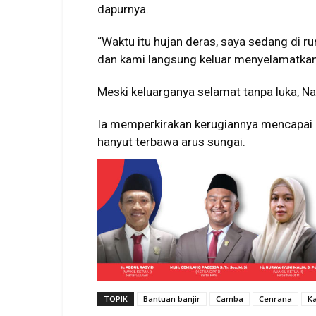
dapurnya.
“Waktu itu hujan deras, saya sedang di r
dan kami langsung keluar menyelamatkan d
Meski keluarganya selamat tanpa luka, Na
Ia memperkirakan kerugiannya mencapai 
hanyut terbawa arus sungai.
TOPIK
Bantuan banjir
Camba
Cenrana
K