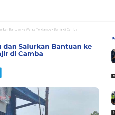
lurkan Bantuan ke Warga Terdampak Banjir di Camba
P
u dan Salurkan Bantuan ke
ir di Camba
M
S