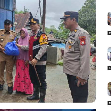
M
K
M