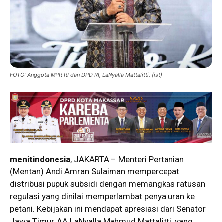
FOTO: Anggota MPR RI dan DPD RI, LaNyalla Mattalitti. (ist)
menitindonesia
, JAKARTA – Menteri Pertanian
(Mentan) Andi Amran Sulaiman mempercepat
distribusi pupuk subsidi dengan memangkas ratusan
regulasi yang dinilai memperlambat penyaluran ke
petani. Kebijakan ini mendapat apresiasi dari Senator
Jawa Timur, AA LaNyalla Mahmud Mattalitti, yang