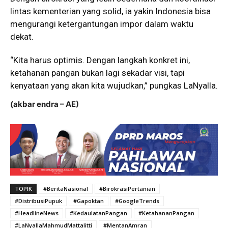
lintas kementerian yang solid, ia yakin Indonesia bisa
mengurangi ketergantungan impor dalam waktu
dekat.
“Kita harus optimis. Dengan langkah konkret ini,
ketahanan pangan bukan lagi sekadar visi, tapi
kenyataan yang akan kita wujudkan,” pungkas LaNyalla.
(akbar endra – AE)
TOPIK
#BeritaNasional
#BirokrasiPertanian
#DistribusiPupuk
#Gapoktan
#GoogleTrends
#HeadlineNews
#KedaulatanPangan
#KetahananPangan
#LaNyallaMahmudMattalitti
#MentanAmran