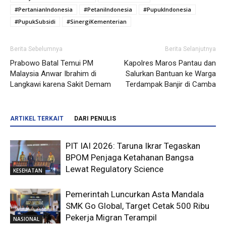
#PertanianIndonesia
#PetaniIndonesia
#PupukIndonesia
#PupukSubsidi
#SinergiKementerian
Berita Sebelumnya
Berita Selanjutnya
Prabowo Batal Temui PM
Kapolres Maros Pantau dan
Malaysia Anwar Ibrahim di
Salurkan Bantuan ke Warga
Langkawi karena Sakit Demam
Terdampak Banjir di Camba
ARTIKEL TERKAIT
DARI PENULIS
PIT IAI 2026: Taruna Ikrar Tegaskan
BPOM Penjaga Ketahanan Bangsa
Lewat Regulatory Science
KESEHATAN
Pemerintah Luncurkan Asta Mandala
SMK Go Global, Target Cetak 500 Ribu
Pekerja Migran Terampil
NASIONAL