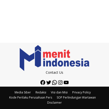
Contact Us
Facebook
Twitter
WhatsApp
Instagram
YouTube
Media Siber
Redaksi
Visi dan Misi
Privacy Policy
Kode Perilaku Perusahaan Pers
SOP Perlindungan Wartawan
Disclaimer