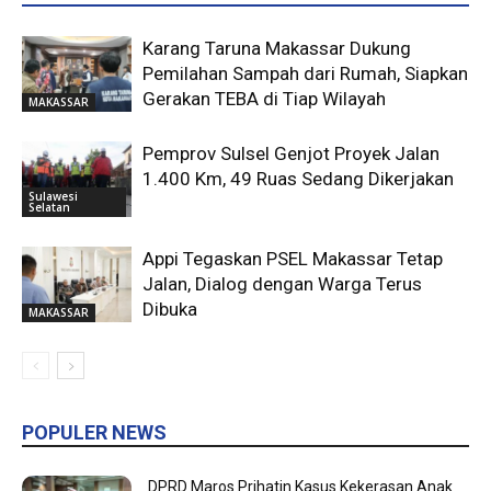
Karang Taruna Makassar Dukung
Pemilahan Sampah dari Rumah, Siapkan
Gerakan TEBA di Tiap Wilayah
MAKASSAR
Pemprov Sulsel Genjot Proyek Jalan
1.400 Km, 49 Ruas Sedang Dikerjakan
Sulawesi
Selatan
Appi Tegaskan PSEL Makassar Tetap
Jalan, Dialog dengan Warga Terus
Dibuka
MAKASSAR
POPULER NEWS
DPRD Maros Prihatin Kasus Kekerasan Anak