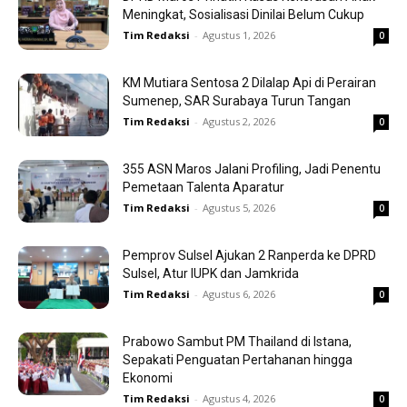
Meningkat, Sosialisasi Dinilai Belum Cukup
Tim Redaksi
-
Agustus 1, 2026
0
KM Mutiara Sentosa 2 Dilalap Api di Perairan
Sumenep, SAR Surabaya Turun Tangan
Tim Redaksi
-
Agustus 2, 2026
0
355 ASN Maros Jalani Profiling, Jadi Penentu
Pemetaan Talenta Aparatur
Tim Redaksi
-
Agustus 5, 2026
0
Pemprov Sulsel Ajukan 2 Ranperda ke DPRD
Sulsel, Atur IUPK dan Jamkrida
Tim Redaksi
-
Agustus 6, 2026
0
Prabowo Sambut PM Thailand di Istana,
Sepakati Penguatan Pertahanan hingga
Ekonomi
Tim Redaksi
-
Agustus 4, 2026
0