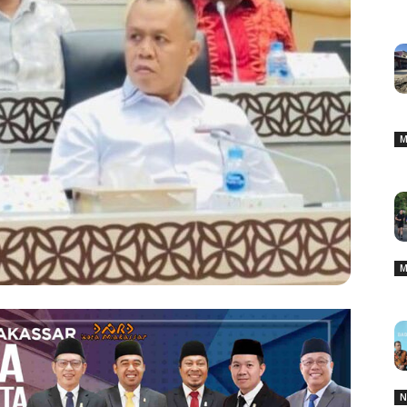
M
M
N