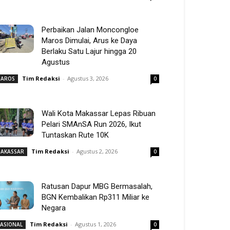
Perbaikan Jalan Moncongloe
Maros Dimulai, Arus ke Daya
Berlaku Satu Lajur hingga 20
Agustus
Tim Redaksi
-
Agustus 3, 2026
AROS
0
Wali Kota Makassar Lepas Ribuan
Pelari SMAnSA Run 2026, Ikut
Tuntaskan Rute 10K
Tim Redaksi
-
Agustus 2, 2026
AKASSAR
0
Ratusan Dapur MBG Bermasalah,
BGN Kembalikan Rp311 Miliar ke
Negara
Tim Redaksi
-
Agustus 1, 2026
ASIONAL
0