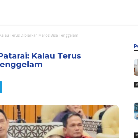
: Kalau Terus Dibiarkan Maros Bisa Tenggelam
P
Patarai: Kalau Terus
 Tenggelam
M
M