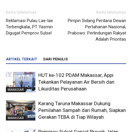
Berita Sebelumnya
Berita Selanjutnya
Reklamasi Pulau Lae-lae
Pimpin Sidang Perdana Dewan
Terbengkalai, PT Yasmin
Pertahanan Nasional,
Digugat Pemprov Sulsel
Prabowo: Perlindungan Rakyat
Adalah Prioritas
ARTIKEL TERKAIT
DARI PENULIS
HUT ke-102 PDAM Makassar, Appi
Tekankan Pelayanan Air Bersih dan
Likuiditas Perusahaan
MAKASSAR
Karang Taruna Makassar Dukung
Pemilahan Sampah dari Rumah, Siapkan
Gerakan TEBA di Tiap Wilayah
MAKASSAR
Pemprov Sulsel Genjot Proyek Jalan