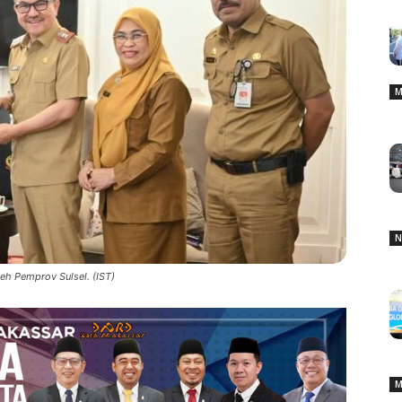
M
N
eh Pemprov Sulsel. (IST)
M