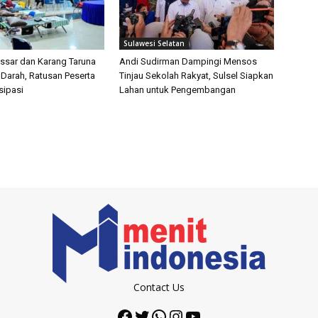
Sulawesi Selatan
sar dan Karang Taruna
Andi Sudirman Dampingi Mensos
 Darah, Ratusan Peserta
Tinjau Sekolah Rakyat, Sulsel Siapkan
isipasi
Lahan untuk Pengembangan
Contact Us
Facebook
Twitter
WhatsApp
Instagram
YouTube