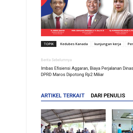
TOPIK
Kedubes Kanada
kunjungan kerja
Pe
Berita Sebelumnya
Imbas Efisiensi Aggaran, Biaya Perjalanan Dina
DPRD Maros Dipotong Rp2 Miliar
ARTIKEL TERKAIT
DARI PENULIS