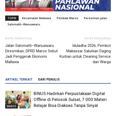
TOPIK
Kecamatan Mallawa
Pemkab Maros
Peresmian jalan
Salomatti–Wanuawaru
Berita Sebelumnya
Berita Selanjutnya
Jalan Salomatti–Wanuawaru
Iduladha 2026, Pemkot
Diresmikan, DPRD Maros Sebut
Makassar Salurkan Daging
Jadi Penggerak Ekonomi
Kurban untuk Cleaning Service
Mallawa
dan Warga
ARTIKEL TERKAIT
DARI PENULIS
BINUS Hadirkan Perpustakaan Digital
Offline di Pelosok Sulsel, 7.000 Materi
Belajar Bisa Diakses Tanpa Sinyal
MAROS