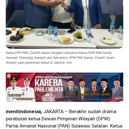
Ketua DPP PAN, Zulkifli Hasan (tengah) bersama Ketua DPW PAN Sulsel,
Husniah Talenrang (kanan0 dan Sekretaris DPW PAN Sulsel, Chaidir Syam
(kanan) saat penentuan ketua di Jakarta. (ist)
menitindonesia,
JAKARTA – Berakhir sudah drama
perebutan ketua Dewan Pimpinan Wilayah (DPW)
Partai Amanat Nasional (PAN) Sulawesi Selatan. Ketua