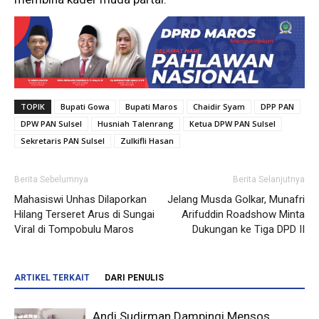
TOPIK
Bupati Gowa
Bupati Maros
Chaidir Syam
DPP PAN
DPW PAN Sulsel
Husniah Talenrang
Ketua DPW PAN Sulsel
Sekretaris PAN Sulsel
Zulkifli Hasan
Berita Sebelumnya
Berita Selanjutnya
Mahasiswi Unhas Dilaporkan
Jelang Musda Golkar, Munafri
Hilang Terseret Arus di Sungai
Arifuddin Roadshow Minta
Viral di Tompobulu Maros
Dukungan ke Tiga DPD II
ARTIKEL TERKAIT
DARI PENULIS
Andi Sudirman Dampingi Mensos