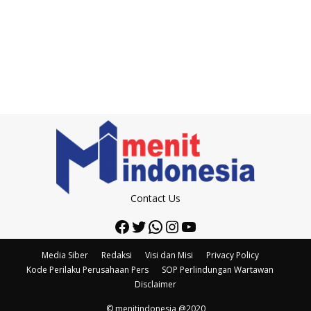
Contact Us
Facebook
Twitter
WhatsApp
Instagram
YouTube
Media Siber
Redaksi
Visi dan Misi
Privacy Policy
Kode Perilaku Perusahaan Pers
SOP Perlindungan Wartawan
Disclaimer
© menitindonesia @2020