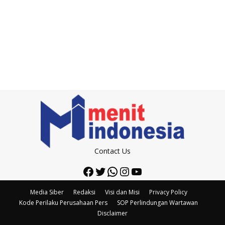
Contact Us
Facebook
Twitter
WhatsApp
Instagram
YouTube
Media Siber
Redaksi
Visi dan Misi
Privacy Policy
Kode Perilaku Perusahaan Pers
SOP Perlindungan Wartawan
Disclaimer