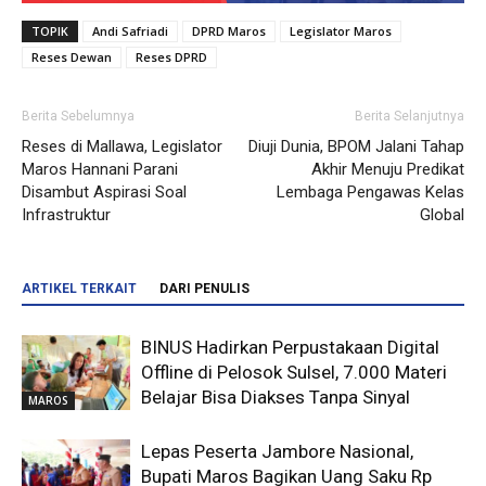
TOPIK
Andi Safriadi
DPRD Maros
Legislator Maros
Reses Dewan
Reses DPRD
Berita Sebelumnya
Berita Selanjutnya
Reses di Mallawa, Legislator
Diuji Dunia, BPOM Jalani Tahap
Maros Hannani Parani
Akhir Menuju Predikat
Disambut Aspirasi Soal
Lembaga Pengawas Kelas
Infrastruktur
Global
ARTIKEL TERKAIT
DARI PENULIS
BINUS Hadirkan Perpustakaan Digital
Offline di Pelosok Sulsel, 7.000 Materi
Belajar Bisa Diakses Tanpa Sinyal
MAROS
Lepas Peserta Jambore Nasional,
Bupati Maros Bagikan Uang Saku Rp