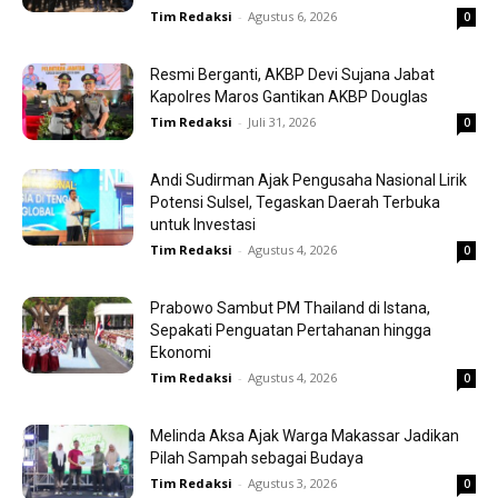
Tim Redaksi
-
Agustus 6, 2026
0
Resmi Berganti, AKBP Devi Sujana Jabat
Kapolres Maros Gantikan AKBP Douglas
Tim Redaksi
-
Juli 31, 2026
0
Andi Sudirman Ajak Pengusaha Nasional Lirik
Potensi Sulsel, Tegaskan Daerah Terbuka
untuk Investasi
Tim Redaksi
-
Agustus 4, 2026
0
Prabowo Sambut PM Thailand di Istana,
Sepakati Penguatan Pertahanan hingga
Ekonomi
Tim Redaksi
-
Agustus 4, 2026
0
Melinda Aksa Ajak Warga Makassar Jadikan
Pilah Sampah sebagai Budaya
Tim Redaksi
-
Agustus 3, 2026
0