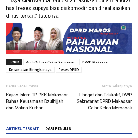
“Insya Allah semua tetap kita masukkan dalam laporan
hasil reses supaya bisa diakomodir dan direalisasikan
dinas terkait,” tutupnya.
TOPIK
Andi Odhika Cakra Satriawan
DPRD Makassar
Kecamatan Biringkanaya
Reses DPRD
Berita Sebelumnya
Berita Selanjutnya
Kajian Islam TP PKK Makassar
Hangat dan Edukatif, DWP
Bahas Keutamaan Dzulhijjah
Sekretariat DPRD Makassar
dan Makna Kurban
Gelar Kelas Memasak
ARTIKEL TERKAIT
DARI PENULIS