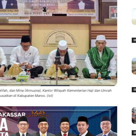
M
M
lifah, dan Mina (Armuzna), Kantor Wilayah Kementerian Haji dan Umrah
usatkan di Kabupaten Maros. (ist)
M