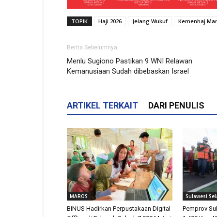
TOPIK
Haji 2026
Jelang Wukuf
Kemenhaj Ma
Berita Sebelumnya
Menlu Sugiono Pastikan 9 WNI Relawan
Kemanusiaan Sudah dibebaskan Israel
ARTIKEL TERKAIT
DARI PENULIS
MAROS
Sulawesi Sel
BINUS Hadirkan Perpustakaan Digital
Pemprov Sul