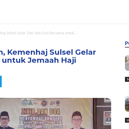
haj Sulsel Gelar Zikir dan Doa Bersama untuk...
P
h, Kemenhaj Sulsel Gelar
 untuk Jemaah Haji
S
L