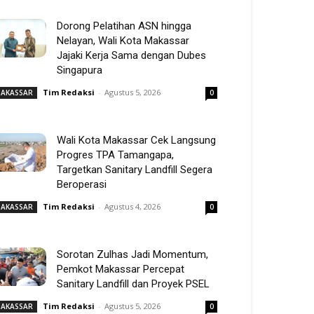
Dorong Pelatihan ASN hingga
Nelayan, Wali Kota Makassar
Jajaki Kerja Sama dengan Dubes
Singapura
Tim Redaksi
-
Agustus 5, 2026
AKASSAR
0
Wali Kota Makassar Cek Langsung
Progres TPA Tamangapa,
Targetkan Sanitary Landfill Segera
Beroperasi
Tim Redaksi
-
Agustus 4, 2026
AKASSAR
0
Sorotan Zulhas Jadi Momentum,
Pemkot Makassar Percepat
Sanitary Landfill dan Proyek PSEL
Tim Redaksi
-
Agustus 5, 2026
AKASSAR
0