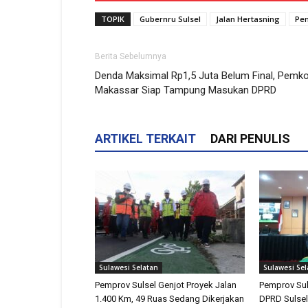
TOPIK
Gubernru Sulsel
Jalan Hertasning
Pem
Berita Sebelumnya
Denda Maksimal Rp1,5 Juta Belum Final, Pemko
Makassar Siap Tampung Masukan DPRD
ARTIKEL TERKAIT
DARI PENULIS
Sulawesi Selatan
Sulawesi Sel
Pemprov Sulsel Genjot Proyek Jalan
Pemprov Sul
1.400 Km, 49 Ruas Sedang Dikerjakan
DPRD Sulsel