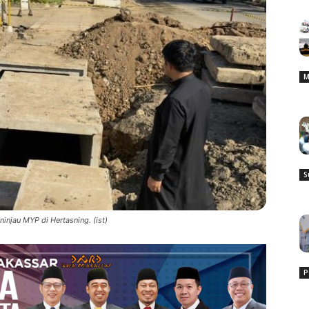
M
S
injau MYP di Hertasning. (ist)
P