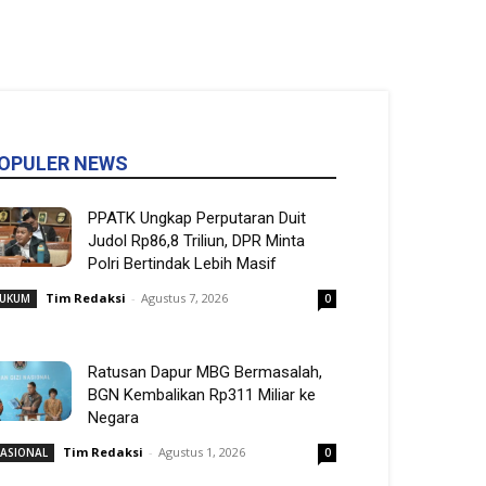
OPULER NEWS
PPATK Ungkap Perputaran Duit
Judol Rp86,8 Triliun, DPR Minta
Polri Bertindak Lebih Masif
Tim Redaksi
-
Agustus 7, 2026
UKUM
0
Ratusan Dapur MBG Bermasalah,
BGN Kembalikan Rp311 Miliar ke
Negara
Tim Redaksi
-
Agustus 1, 2026
ASIONAL
0