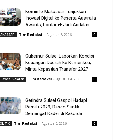
Kominfo Makassar Tunjukkan
Inovasi Digital ke Peserta Australia
Awards, Lontara+ Jadi Andalan
Tim Redaksi
-
Agustus 6, 2026
AKASSAR
0
Gubernur Sulsel Laporkan Kondisi
Keuangan Daerah ke Kemenkeu,
Minta Kepastian Transfer 2027
Tim Redaksi
-
Agustus 4, 2026
ulawesi Selatan
0
Gerindra Sulsel Gaspol Hadapi
Pemilu 2029, Dasco Suntik
Semangat Kader di Rakorda
Tim Redaksi
-
Agustus 5, 2026
OLITIK
0