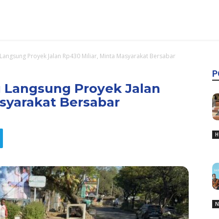
 Langsung Proyek Jalan Rp430 Miliar, Minta Masyarakat Bersabar
P
u Langsung Proyek Jalan
asyarakat Bersabar
H
N