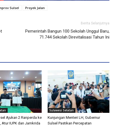
prov Sulsel
Proyek Jalan
Berita Selanjutnya
t
Pemerintah Bangun 100 Sekolah Unggul Baru,
71.744 Sekolah Direvitalisasi Tahun Ini
atan
Sulawesi Selatan
sel Ajukan 2 Ranperda ke
Kunjungan Menteri LH, Gubernur
, Atur IUPK dan Jamkrida
Sulsel Pastikan Percepatan