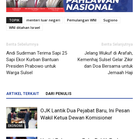
TOPIK
menteri luar negeri
Pemulangan WNI
Sugiono
WNI ditahan Israel
Berita Sebelumnya
Berita Selanjutnya
Andi Sudirman Terima Sapi 25
Jelang Wukuf di Arafah,
Sapi Ekor Kurban Bantuan
Kemenhaj Sulsel Gelar Zikir
Presiden Prabowo untuk
dan Doa Bersama untuk
Warga Sulsel
Jemaah Haji
ARTIKEL TERKAIT
DARI PENULIS
OJK Lantik Dua Pejabat Baru, Ini Pesan
Wakil Ketua Dewan Komisioner
EKONOMI