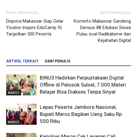
Berita Sebelumnya
Berita Selanjutnya
Dispora Makassar Siap Gelar
Kominfo Makassar Gandeng
Youtive Inspire EduCamp IV,
Densus 88 Edukasi Siswa
Targetkan 500 Peserta
Pulau soal Radikalisme dan
Kejahatan Digital
ARTIKEL TERKAIT
DARI PENULIS
BINUS Hadirkan Perpustakaan Digital
Offline di Pelosok Sulsel, 7.000 Materi
Belajar Bisa Diakses Tanpa Sinyal
MAROS
Lepas Peserta Jambore Nasional,
Bupati Maros Bagikan Uang Saku Rp
500 Ribu
MAROS
Kapolres Maros Cek Layanan Call