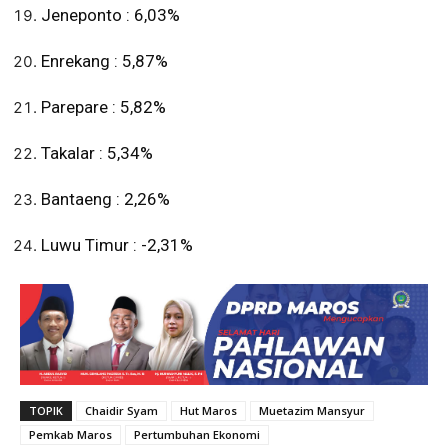
Jeneponto : 6,03%
Enrekang : 5,87%
Parepare : 5,82%
Takalar : 5,34%
Bantaeng : 2,26%
Luwu Timur : -2,31%
TOPIK
Chaidir Syam
Hut Maros
Muetazim Mansyur
Pemkab Maros
Pertumbuhan Ekonomi