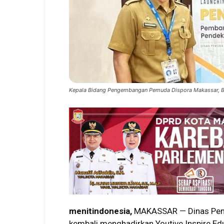
Kepala Bidang Pengembangan Pemuda Dispora Makassar, B
menitindonesia,
MAKASSAR — Dinas Pemu
kembali menghadirkan Youtive Inspire