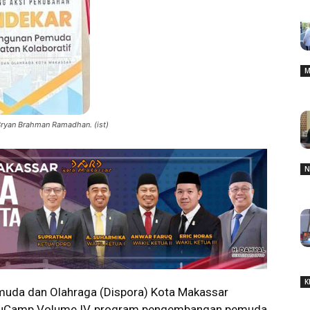
M
ryan Brahman Ramadhan. (ist)
N
K
da dan Olahraga (Dispora) Kota Makassar
 EduCamp Volume IV, program pengembangan pemuda