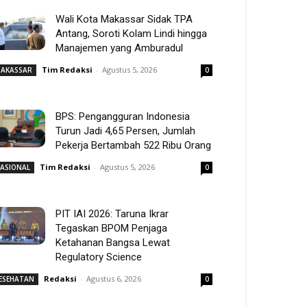
Wali Kota Makassar Sidak TPA
Antang, Soroti Kolam Lindi hingga
Manajemen yang Amburadul
Tim Redaksi
-
Agustus 5, 2026
AKASSAR
0
BPS: Pengangguran Indonesia
Turun Jadi 4,65 Persen, Jumlah
Pekerja Bertambah 522 Ribu Orang
Tim Redaksi
-
Agustus 5, 2026
ASIONAL
0
PIT IAI 2026: Taruna Ikrar
Tegaskan BPOM Penjaga
Ketahanan Bangsa Lewat
Regulatory Science
Redaksi
-
Agustus 6, 2026
ESEHATAN
0