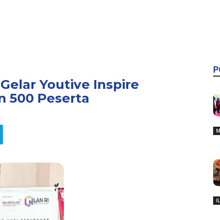
P
Gelar Youtive Inspire
n 500 Peserta
M
I