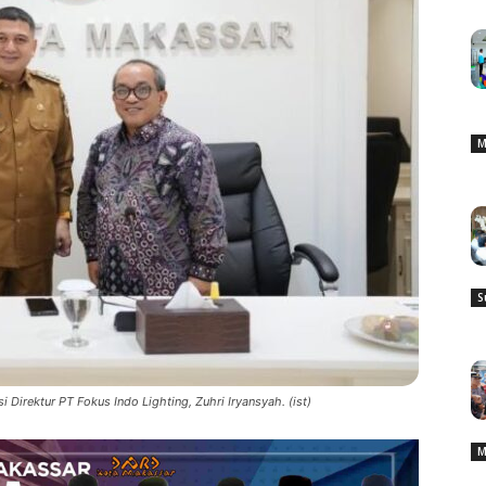
M
S
 Direktur PT Fokus Indo Lighting, Zuhri Iryansyah. (ist)
M