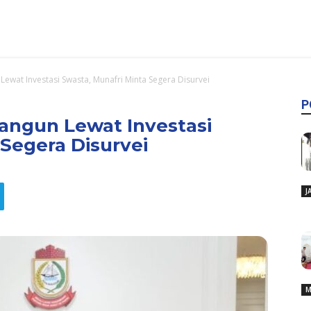
ewat Investasi Swasta, Munafri Minta Segera Disurvei
P
angun Lewat Investasi
 Segera Disurvei
J
M