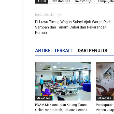
TOPIK
Investasi PJU
Investor PJU
Lampu Jala
Berita Sebelumnya
Di Luwu Timur, Wagub Sulsel Ajak Warga Pilah
Sampah dan Tanam Cabai dari Pekarangan
Rumah
ARTIKEL TERKAIT
DARI PENULIS
MAKASSAR
MAKASSAR
PDAM Makassar dan Karang Taruna
Pendapatan
Gelar Donor Darah, Ratusan Peserta
Persen, Surp