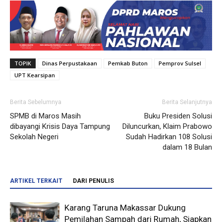
TOPIK
Dinas Perpustakaan
Pemkab Buton
Pemprov Sulsel
UPT Kearsipan
Berita Sebelumnya
Berita Selanjutnya
SPMB di Maros Masih
Buku Presiden Solusi
dibayangi Krisis Daya Tampung
Diluncurkan, Klaim Prabowo
Sekolah Negeri
Sudah Hadirkan 108 Solusi
dalam 18 Bulan
ARTIKEL TERKAIT
DARI PENULIS
Karang Taruna Makassar Dukung
Pemilahan Sampah dari Rumah, Siapkan