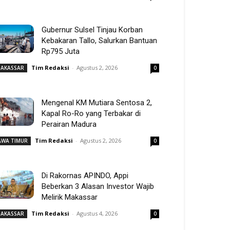
Gubernur Sulsel Tinjau Korban
Kebakaran Tallo, Salurkan Bantuan
Rp795 Juta
Tim Redaksi
-
Agustus 2, 2026
AKASSAR
0
Mengenal KM Mutiara Sentosa 2,
Kapal Ro-Ro yang Terbakar di
Perairan Madura
Tim Redaksi
-
Agustus 2, 2026
AWA TIMUR
0
Di Rakornas APINDO, Appi
Beberkan 3 Alasan Investor Wajib
Melirik Makassar
Tim Redaksi
-
Agustus 4, 2026
AKASSAR
0