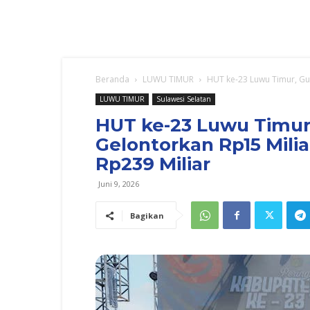
Beranda
LUWU TIMUR
HUT ke-23 Luwu Timur, Gub
LUWU TIMUR
Sulawesi Selatan
HUT ke-23 Luwu Timur,
Gelontorkan Rp15 Mili
Rp239 Miliar
Juni 9, 2026
Bagikan