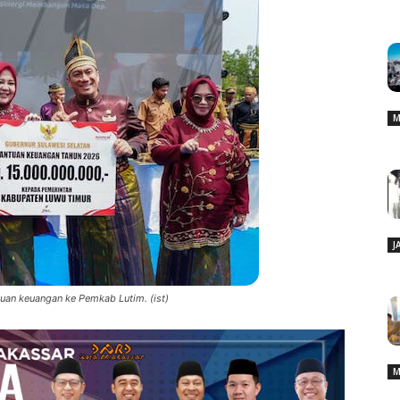
M
J
uan keuangan ke Pemkab Lutim. (ist)
M