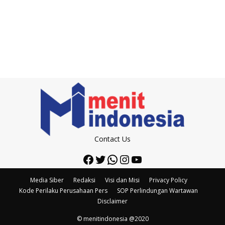
Contact Us
Facebook
Twitter
WhatsApp
Instagram
YouTube
Media Siber
Redaksi
Visi dan Misi
Privacy Policy
Kode Perilaku Perusahaan Pers
SOP Perlindungan Wartawan
Disclaimer
© menitindonesia @2020