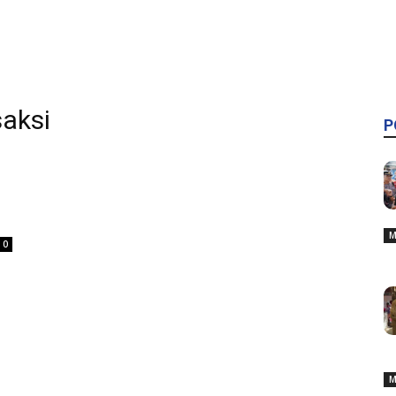
saksi
P
M
0
M