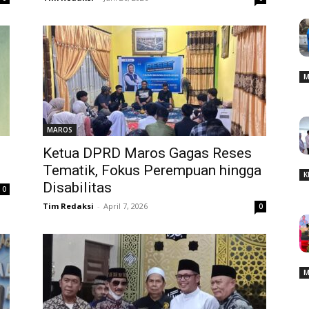
M
MAROS
Ketua DPRD Maros Gagas Reses
Tematik, Fokus Perempuan hingga
K
Disabilitas
0
Tim Redaksi
-
April 7, 2026
0
M