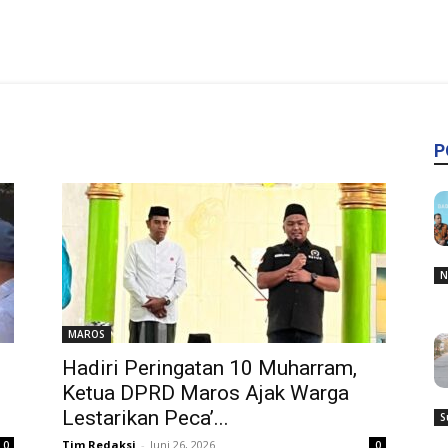
P
N
MAROS
Hadiri Peringatan 10 Muharram,
n
Ketua DPRD Maros Ajak Warga
Lestarikan Peca’...
S
Tim Redaksi
-
Juni 26, 2026
0
0