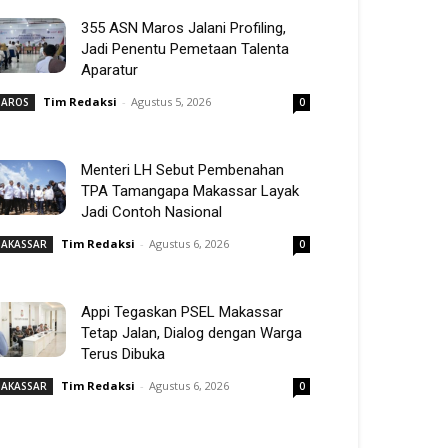
355 ASN Maros Jalani Profiling,
Jadi Penentu Pemetaan Talenta
Aparatur
Tim Redaksi
-
Agustus 5, 2026
AROS
0
Menteri LH Sebut Pembenahan
TPA Tamangapa Makassar Layak
Jadi Contoh Nasional
Tim Redaksi
-
Agustus 6, 2026
AKASSAR
0
Appi Tegaskan PSEL Makassar
Tetap Jalan, Dialog dengan Warga
Terus Dibuka
Tim Redaksi
-
Agustus 6, 2026
AKASSAR
0