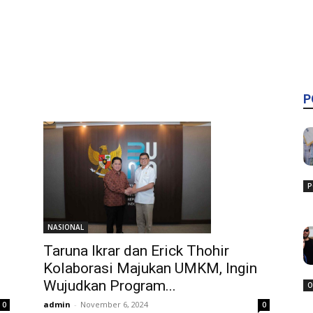
P
P
NASIONAL
Taruna Ikrar dan Erick Thohir
Kolaborasi Majukan UMKM, Ingin
Wujudkan Program...
O
admin
-
November 6, 2024
0
0