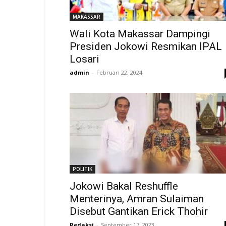
MAKASSAR
Wali Kota Makassar Dampingi
Presiden Jokowi Resmikan IPAL
Losari
admin
-
Februari 22, 2024
POLITIK
Jokowi Bakal Reshuffle
Menterinya, Amran Sulaiman
Disebut Gantikan Erick Thohir
Redaksi
-
September 17, 2023