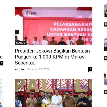
M
MAROS
Presiden Jokowi Bagikan Bantuan
ya
Pangan ke 1.000 KPM di Maros,
M
Sebentar...
0
admin
-
Februari 22, 2024
0
M