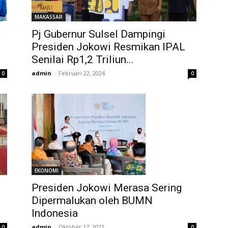
MAKASSAR
Pj Gubernur Sulsel Dampingi
Presiden Jokowi Resmikan IPAL
Senilai Rp1,2 Triliun...
admin
-
Februari 22, 2024
0
0
EKONOMI
Presiden Jokowi Merasa Sering
Dipermalukan oleh BUMN
Indonesia
admin
-
Oktober 17, 2021
0
0