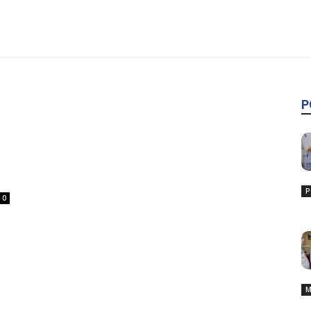
P
P
0
M